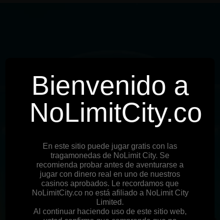
Bienvenido a
NoLimitCity.co
En este sitio puede jugar gratis con las
tragamonedas de NoLimit City. Se
recomienda probar antes de aventurarse a
jugar con dinero real en uno de nuestros
casinos aprobados. Le recordamos que
NoLimitCity.co no está afiliado a NoLimit City
Inicie el juego. Tengo 18 años.
Limited.
Al continuar haciendo uso de este sitio web,