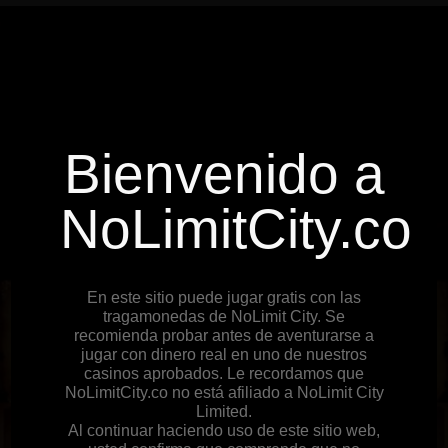
Bienvenido a
NoLimitCity.co
En este sitio puede jugar gratis con las
tragamonedas de NoLimit City. Se
recomienda probar antes de aventurarse a
jugar con dinero real en uno de nuestros
casinos aprobados. Le recordamos que
NoLimitCity.co no está afiliado a NoLimit City
Inicie el juego. Tengo 18 años.
Limited.
Al continuar haciendo uso de este sitio web,